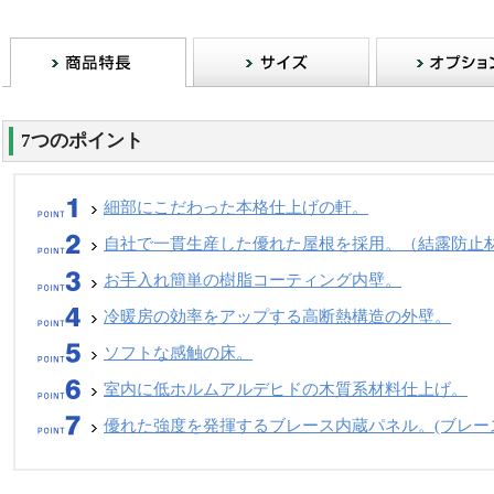
7つのポイント
細部にこだわった本格仕上げの軒。
自社で一貫生産した優れた屋根を採用。（結露防止
お手入れ簡単の樹脂コーティング内壁。
冷暖房の効率をアップする高断熱構造の外壁。
ソフトな感触の床。
室内に低ホルムアルデヒドの木質系材料仕上げ。
優れた強度を発揮するブレース内蔵パネル。(ブレー