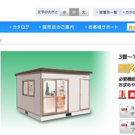
プ
ヨ
オ
建
つ