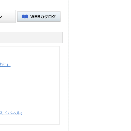
材付）
スドパネル)