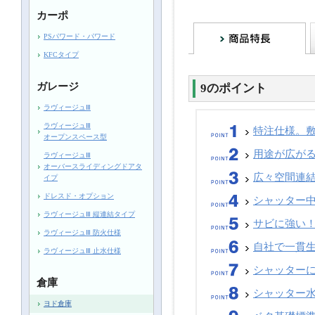
カーポ
PSパワード・パワード
KFCタイプ
ガレージ
9のポイント
ラヴィージュⅢ
ラヴィージュⅢ
特注仕様。
オープンスペース型
用途が広が
ラヴィージュⅢ
オーバースライディングドアタ
広々空間連
イプ
ドレスド・オプション
シャッター中
ラヴィージュⅢ 縦連結タイプ
サビに強い
ラヴィージュⅢ 防火仕様
自社で一貫
ラヴィージュⅢ 止水仕様
シャッター
倉庫
シャッター水
ヨド倉庫