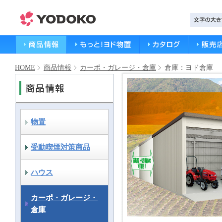
HOME
商品情報
カーポ・ガレージ・倉庫
倉庫：ヨド倉庫
物置
受動喫煙対策商品
ハウス
カーポ・ガレージ・
倉庫